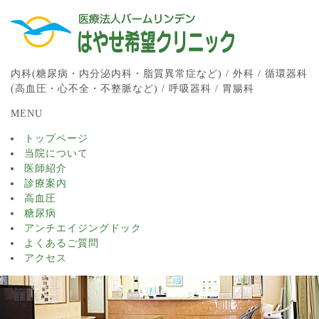
内科(糖尿病・内分泌内科・脂質異常症など) / 外科 / 循環器科
(高血圧・心不全・不整脈など) / 呼吸器科 / 胃腸科
MENU
トップページ
当院について
医師紹介
診療案内
高血圧
糖尿病
アンチエイジングドック
よくあるご質問
アクセス