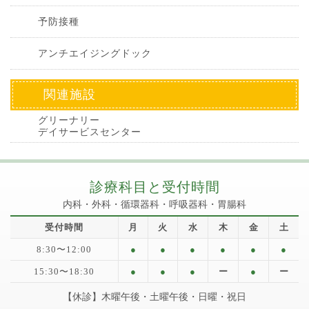
予防接種
アンチエイジングドック
関連施設
グリーナリー
デイサービスセンター
診療科目と受付時間
内科・外科・循環器科・呼吸器科・胃腸科
受付時間
月
火
水
木
金
土
8:30〜12:00
●
●
●
●
●
●
15:30〜18:30
●
●
●
ー
●
ー
【休診】木曜午後・土曜午後・日曜・祝日