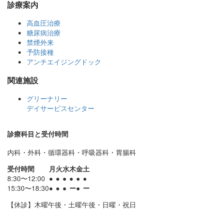
診療案内
高血圧治療
糖尿病治療
禁煙外来
予防接種
アンチエイジングドック
関連施設
グリーナリー
デイサービスセンター
診療科目と受付時間
内科・外科・循環器科・呼吸器科・胃腸科
受付時間
月
火
水
木
金
土
8:30〜12:00
●
●
●
●
●
●
15:30〜18:30
●
●
●
ー
●
ー
【休診】木曜午後・土曜午後・日曜・祝日