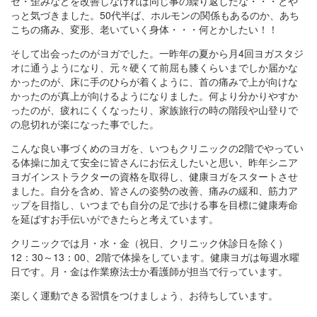
セ・歪みなどを改善しなければ同じ事の繰り返しだな・・・とや
っと気づきました。50代半ば、ホルモンの関係もあるのか、あち
こちの痛み、変形、老いていく身体・・・何とかしたい！！
そして出会ったのがヨガでした。一昨年の夏から月4回ヨガスタジ
オに通うようになり、元々硬くて前屈も膝くらいまでしか届かな
かったのが、床に手のひらが着くように、首の痛みで上が向けな
かったのが真上が向けるようになりました。何より分かりやすか
ったのが、疲れにくくなったり、家族旅行の時の階段や山登りで
の息切れが楽になった事でした。
こんな良い事づくめのヨガを、いつもクリニックの2階でやってい
る体操に加えて安全に皆さんにお伝えしたいと思い、昨年シニア
ヨガインストラクターの資格を取得し、健康ヨガをスタートさせ
ました。自分を含め、皆さんの姿勢の改善、痛みの緩和、筋力ア
ップを目指し、いつまでも自分の足で歩ける事を目標に健康寿命
を延ばすお手伝いができたらと考えています。
クリニックでは月・水・金（祝日、クリニック休診日を除く）
12：30～13：00、2階で体操をしています。健康ヨガは毎週水曜
日です。月・金は作業療法士か看護師が担当で行っています。
楽しく運動できる習慣をつけましょう、お待ちしています。