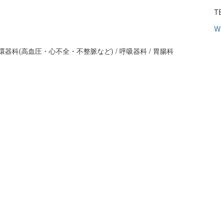
T
W
環器科(高血圧・心不全・不整脈など) / 呼吸器科 / 胃腸科