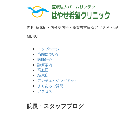
内科(糖尿病・内分泌内科・脂質異常症など) / 外科 / 循
MENU
トップページ
当院について
医師紹介
診療案内
高血圧
糖尿病
アンチエイジングドック
よくあるご質問
アクセス
院長・スタッフブログ