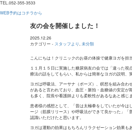
TEL.052-355-3533
WEB予約はコチラから
友の会を開催しました！
2025.12.26
カテゴリー -
スタッフより
,
未分類
こんにちは！クリニックのお昼の体操で健康ヨガを担
１１月１５日に実施した糖尿病友の会では「違った視
療法の話をしてもらい、私からは簡単なヨガの説明、
ヨガは呼吸法、アーサナ（ポーズ）、瞑想を組み合わ
があると言われており、血圧・脈拍・血糖値の安定が
も多く、院長や看護師よりも柔軟性があるなあと感じ
患者様の感想として、「昔は太極拳をしていたが今は
ージ（筋膜リリース）や呼吸法ができて良かった」「
認識いただけたと思います。
ヨガは運動の効果はもちろんリラクゼーション効果も