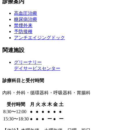
診療案内
高血圧治療
糖尿病治療
禁煙外来
予防接種
アンチエイジングドック
関連施設
グリーナリー
デイサービスセンター
診療科目と受付時間
内科・外科・循環器科・呼吸器科・胃腸科
受付時間
月
火
水
木
金
土
8:30〜12:00
●
●
●
●
●
●
15:30〜18:30
●
●
●
ー
●
ー