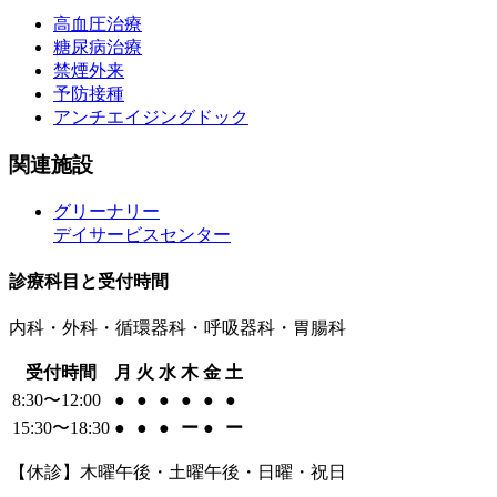
高血圧治療
糖尿病治療
禁煙外来
予防接種
アンチエイジングドック
関連施設
グリーナリー
デイサービスセンター
診療科目と受付時間
内科・外科・循環器科・呼吸器科・胃腸科
受付時間
月
火
水
木
金
土
8:30〜12:00
●
●
●
●
●
●
15:30〜18:30
●
●
●
ー
●
ー
【休診】木曜午後・土曜午後・日曜・祝日