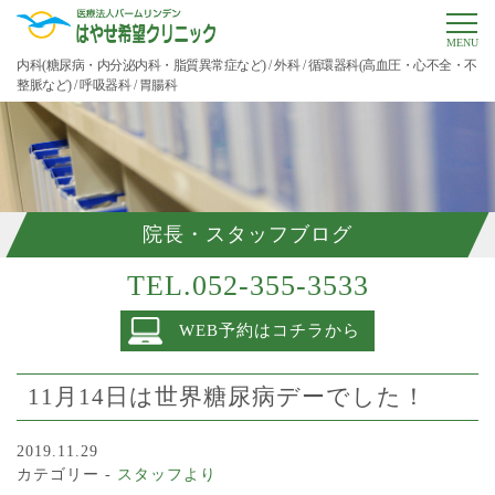
MENU
内科(糖尿病・内分泌内科・脂質異常症など) / 外科 / 循環器科(高血圧・心不全・不
整脈など) / 呼吸器科 / 胃腸科
院長・スタッフブログ
TEL.052-355-3533
WEB予約はコチラから
11月14日は世界糖尿病デーでした！
2019.11.29
カテゴリー -
スタッフより