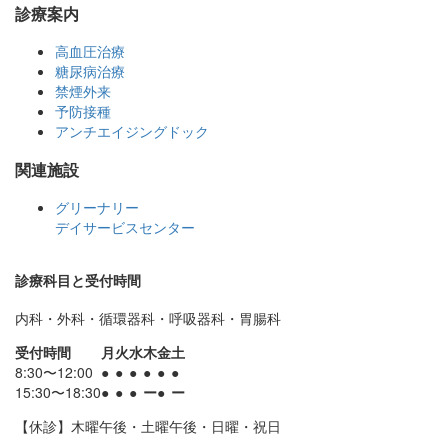
診療案内
高血圧治療
糖尿病治療
禁煙外来
予防接種
アンチエイジングドック
関連施設
グリーナリー
デイサービスセンター
診療科目と受付時間
内科・外科・循環器科・呼吸器科・胃腸科
受付時間
月
火
水
木
金
土
8:30〜12:00
●
●
●
●
●
●
15:30〜18:30
●
●
●
ー
●
ー
【休診】木曜午後・土曜午後・日曜・祝日