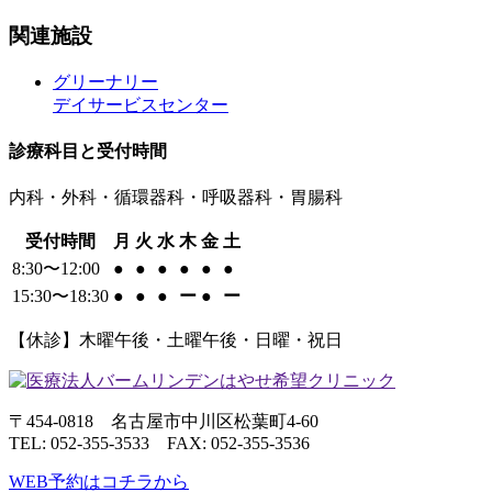
関連施設
グリーナリー
デイサービスセンター
診療科目と受付時間
内科・外科・循環器科・呼吸器科・胃腸科
受付時間
月
火
水
木
金
土
8:30〜12:00
●
●
●
●
●
●
15:30〜18:30
●
●
●
ー
●
ー
【休診】木曜午後・土曜午後・日曜・祝日
〒454-0818 名古屋市中川区松葉町4-60
TEL: 052-355-3533 FAX: 052-355-3536
WEB予約はコチラから